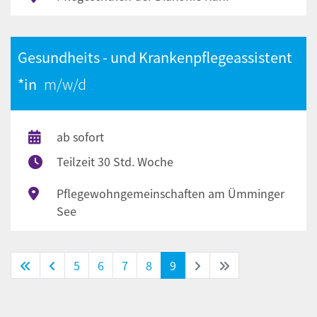
Gesundheits - und Krankenpflegeassistent
*in
ab sofort
Teilzeit 30 Std. Woche
Pflegewohngemeinschaften am Ümminger
See
(Standort)
5
6
7
8
9