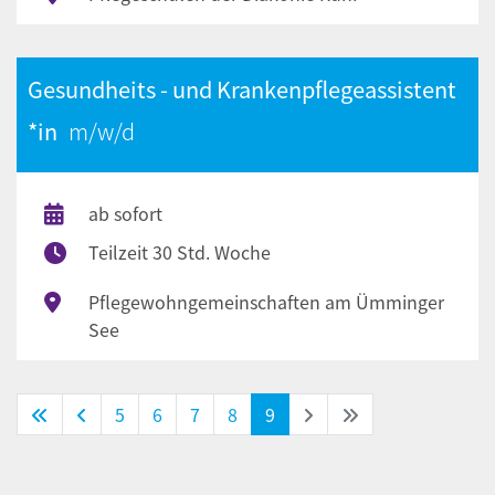
Gesundheits - und Krankenpflegeassistent
*in
ab sofort
Teilzeit 30 Std. Woche
Pflegewohngemeinschaften am Ümminger
See
(Standort)
5
6
7
8
9