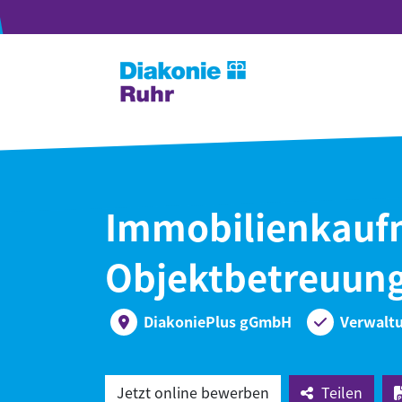
Immobilienkaufm
Objektbetreuun
DiakoniePlus gGmbH
Verwaltu
Jetzt online bewerben
Teilen