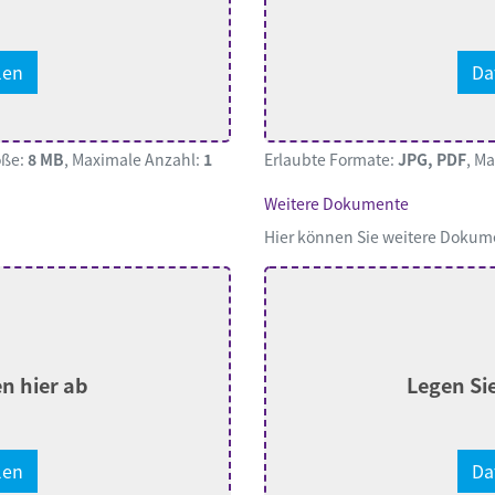
len
Da
öße:
8 MB
, Maximale Anzahl:
1
Erlaubte Formate:
JPG, PDF
, M
Weitere Dokumente
Hier können Sie weitere Dokum
en hier ab
Legen Sie
len
Da