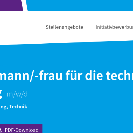
Stellenangebote
Initiativbewerbu
ann/-frau für die tech
g
ng, Technik
PDF-Download