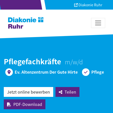
Diakonie Ruhr
Pflegefachkräfte
Ev. Altenzentrum Der Gute Hirte
Pflege
Jetzt online bewerben
Teilen
PDF-Download