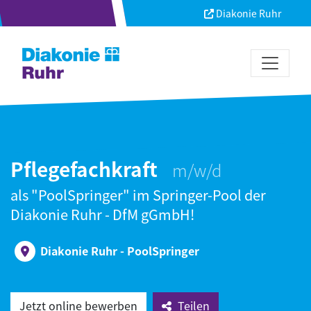
Diakonie Ruhr
Pflegefachkraft
als "PoolSpringer" im Springer-Pool der
Diakonie Ruhr - DfM gGmbH!
Diakonie Ruhr - PoolSpringer
Jetzt online bewerben
Teilen