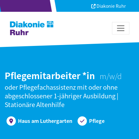
Diakonie Ruhr
Pflegemitarbeiter *in
oder Pflegefachassistenz mit oder ohne
abgeschlossener 1-jähriger Ausbildung |
Stationäre Altenhilfe
Haus am Luthergarten
Pflege