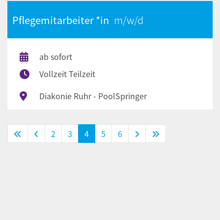
Pflegemitarbeiter *in
ab sofort
Vollzeit Teilzeit
Diakonie Ruhr - PoolSpringer
(Standort)
2
3
4
5
6